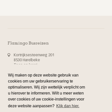
Flamingo Busreizen
Kortrijksesteenweg 201
8530 Harelbeke
Toon op kaart
Wij maken op deze website gebruik van
T 32 56 70 24 44
cookies om uw gebruikerservaring te
optimaliseren. Wij zijn wettelijk verplicht om
info@flamingo-busvakanties.be
u hierover te informeren. Wilt u meer weten
over cookies of uw cookie-instellingen voor
deze website aanpassen?
Klik dan hier.
Klantenservice