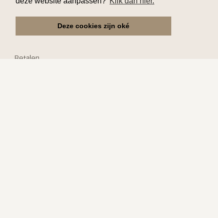
deze website aanpassen?
Klik dan hier.
Klantenservice
Deze cookies zijn oké
Reserveren
Verzekering
Betalen
Ophalen
Annuleren
Praktisch
Kinderen
Mindervaliden
Speciale vragen
Links
Over ons
Vacatures
Ons kantoor