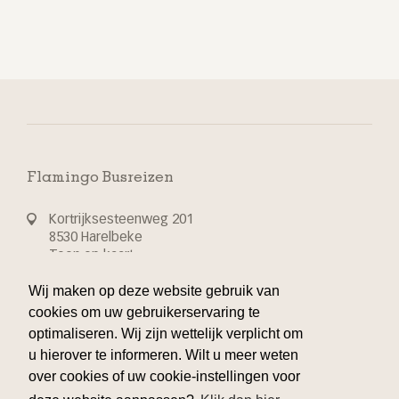
Flamingo Busreizen
Kortrijksesteenweg 201
8530 Harelbeke
Toon op kaart
Wij maken op deze website gebruik van
T 32 56 70 24 44
cookies om uw gebruikerservaring te
optimaliseren. Wij zijn wettelijk verplicht om
info@flamingo-busvakanties.be
u hierover te informeren. Wilt u meer weten
over cookies of uw cookie-instellingen voor