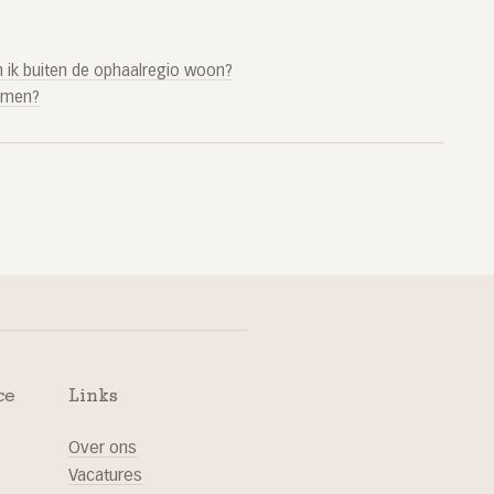
n ik buiten de ophaalregio woon?
komen?
ce
Links
Over ons
Vacatures