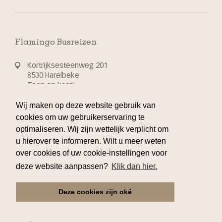
Flamingo Busreizen
Kortrijksesteenweg 201
8530 Harelbeke
Toon op kaart
Wij maken op deze website gebruik van
T 32 56 70 24 44
cookies om uw gebruikerservaring te
optimaliseren. Wij zijn wettelijk verplicht om
info@flamingo-busvakanties.be
u hierover te informeren. Wilt u meer weten
over cookies of uw cookie-instellingen voor
deze website aanpassen?
Klik dan hier.
Klantenservice
Deze cookies zijn oké
Reserveren
Verzekering