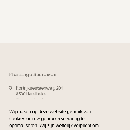
Flamingo Busreizen
Kortrijksesteenweg 201
8530 Harelbeke
Toon op kaart
Wij maken op deze website gebruik van
T 32 56 70 24 44
cookies om uw gebruikerservaring te
optimaliseren. Wij zijn wettelijk verplicht om
info@flamingo-busvakanties.be