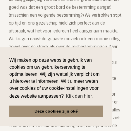
goed was dat een groot bord de bestemming aangaf,
(misschien een volgende bestemming?) We vertrokken stipt
op tijd en ons gezelschap hield zich perfect aan de
afspraak, wat het voor iedereen heel aangenaam maakte.
We kregen naast de gepaste muziek ook een mooie uitleg
zowel over de streek als over de reisbestemmingen. Daar
er niet in 1 ruk naar Lourdes gereden werd, bood dit de
Wij maken op deze website gebruik van
kans om onderweg nog iets te bezoeken, zowel Oradour
cookies om uw gebruikerservaring te
als Nevers waren passende bestemmingen. In Lourdes
optimaliseren. Wij zijn wettelijk verplicht om
kregen we de nodige vrije tijd om op eigen ritme alles te
u hierover te informeren. Wilt u meer weten
bezoeken. Het weer was ons minder goed gezind,
over cookies of uw cookie-instellingen voor
smeltende sneeuw en mist in de bergen zorgden ervoor
deze website aanpassen?
Klik dan hier.
dat de programma's dienden aangepast worden, maar er
was altijd een plan B. Alle begrip want veiligheid boven alles
Deze cookies zijn oké
en als je op de top van een berg bent en enkel wolken ziet
is dit ook niet zo leuk. Kort samengevat, we zijn wel in de