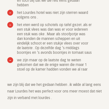
en toch blij dat we die reis eens gedaan
hebben
het Lourdes hotel was niet zijn sterren waard
volgens ons .
het eten werd op schotels op tafel gezet .als er
een stuk vlees was dan was er voor iedereen
een stuk was oke . Maar als stoofpotje was
dan konden de mannen scheppen en uit
eindelijk schoot er een stukje vlees over voor
de laatste . Op dezelfde dag 's middags
boontjes en 's avonds boontjes in tomaat saus
we zijn maar op de laatste dag te weten
gekomen dat we de enige waren die maar 1
stoel op de kamer hadden vonden we al raar
we zijn blij dat we het gedaan hebben . ik wilde al lang eens
naar Lourdes het was perfect voor ons meer moest dat niet
zijn in verband met lourdes .