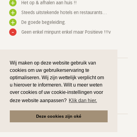
Het op & afhalen aan huis !!
Steeds uitstekende hotels en restaurants…
De goede begeleiding.
Geen enkel minpunt enkel maar Positieve !!!v
Wij maken op deze website gebruik van
cookies om uw gebruikerservaring te
optimaliseren. Wij zijn wettelijk verplicht om
u hierover te informeren. Wilt u meer weten
Heb veel plezier gehad
over cookies of uw cookie-instellingen voor
Door Anoniem op 07 december 2024
deze website aanpassen?
Klik dan hier.
Deze cookies zijn oké