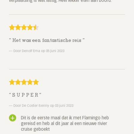
verplaatsing is wat lastig. Heel lekker eten aan boord.
Het was een fantastische reis
Door Denolf Erna op 05 juni 2023
S U P P E R
Door De Coster Benny op 03 juni 2023
Dit is de eerste maal dat ik met Flamingo heb
gereisd en heb al dit jaar al een nieuwe rivier
cruise geboekt