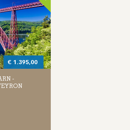
€
1.395,00
RN -
AVEYRON