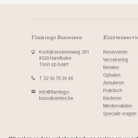
Flamingo Busreizen
Klantenservi
Kortrijksesteenweg 201
Reserveren
8530 Harelbeke
Verzekering
Toon op kaart
Betalen
Ophalen
T 32 56 70 24 44
Annuleren
Praktisch
info@flamingo-
busvakanties.be
Kinderen
Mindervaliden
Speciale vragen