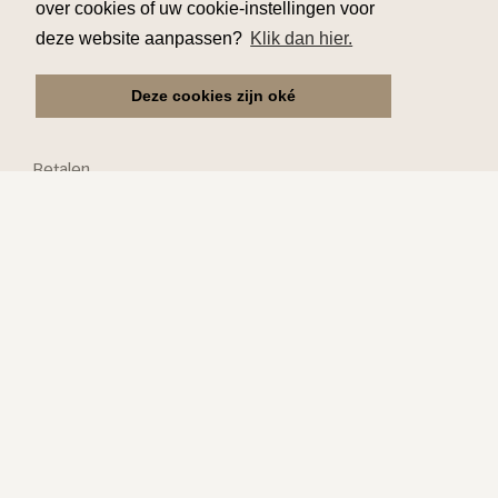
over cookies of uw cookie-instellingen voor
deze website aanpassen?
Klik dan hier.
Klantenservice
Deze cookies zijn oké
Reserveren
Verzekering
Betalen
Ophalen
Annuleren
Praktisch
Kinderen
Mindervaliden
Speciale vragen
Links
Over ons
Vacatures