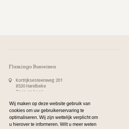
Flamingo Busreizen
Kortrijksesteenweg 201
8530 Harelbeke
Toon op kaart
Wij maken op deze website gebruik van
T 32 56 70 24 44
cookies om uw gebruikerservaring te
optimaliseren. Wij zijn wettelijk verplicht om
info@flamingo-busvakanties.be
u hierover te informeren. Wilt u meer weten