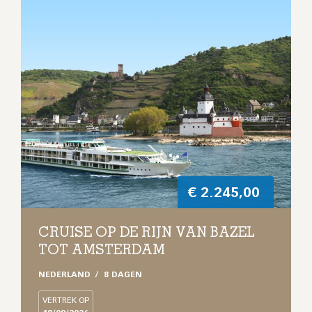
€
2.245,00
CRUISE OP DE RIJN VAN BAZEL
TOT AMSTERDAM
NEDERLAND
8 DAGEN
VERTREK OP