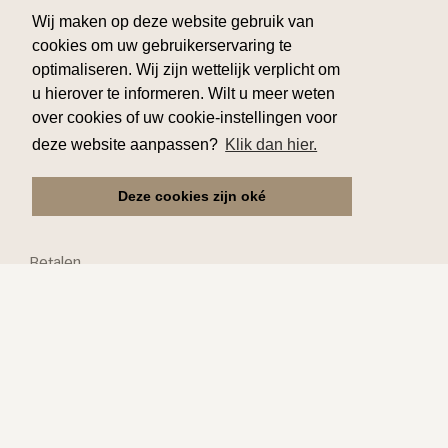
Wij maken op deze website gebruik van
T 32 56 70 24 44
cookies om uw gebruikerservaring te
optimaliseren. Wij zijn wettelijk verplicht om
info@flamingo-busvakanties.be
u hierover te informeren. Wilt u meer weten
over cookies of uw cookie-instellingen voor
deze website aanpassen?
Klik dan hier.
Klantenservice
Deze cookies zijn oké
Reserveren
Verzekering
Betalen
Ophalen
Annuleren
Praktisch
Kinderen
Mindervaliden
Speciale vragen