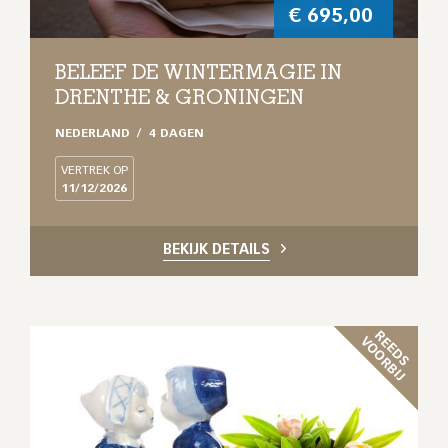
€
695,00
BELEEF DE WINTERMAGIE IN
DRENTHE & GRONINGEN
NEDERLAND
4 DAGEN
VERTREK OP
11/12/2026
BEKIJK DETAILS
R
E
D
S
O
O
R
B
I
E
V
J