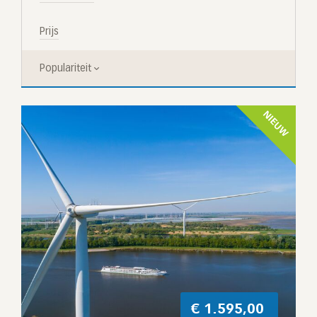
Prijs
Populariteit
NIEUW
€
1.595,00