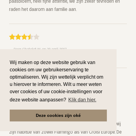
paasbloem, heel fijne attentie, we zijn zeker tevreden en
raden het daarom aan familie aan.
Door Chatelet W. op 29 april 2017
Wij maken op deze website gebruik van
cookies om uw gebruikerservaring te
optimaliseren. Wij zijn wettelijk verplicht om
u hierover te informeren. Wilt u meer weten
over cookies of uw cookie-instellingen voor
Reis beantwoordde volledig aan onze
deze website aanpassen?
Klik dan hier.
verwachtingen
Door Stadeus A. op 29 april 2017
Deze cookies zijn oké
Reis beantwoordde volledig aan onze verwachtingen, wij
zijn habitué van zowel Flamingo als van Croisi Europe. De