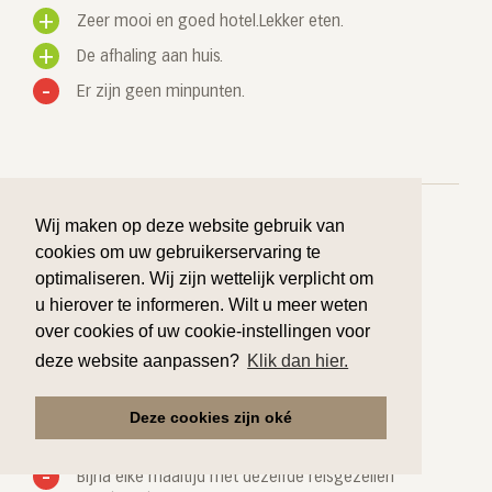
Zeer mooi en goed hotel.Lekker eten.
De afhaling aan huis.
Er zijn geen minpunten.
Wij maken op deze website gebruik van
cookies om uw gebruikerservaring te
optimaliseren. Wij zijn wettelijk verplicht om
Eerste reis met Flamingo. Verwachtingen
u hierover te informeren. Wilt u meer weten
overtroffen.
over cookies of uw cookie-instellingen voor
Door De Vlaminck Jean op 01 september 2018
deze website aanpassen?
Klik dan hier.
De stoptijden op heen-en terugreis goed
getimed.
Deze cookies zijn oké
Elke morgen een reisverslag van de vorige dag.
Bijna elke maaltijd met dezelfde reisgezellen