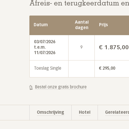
Afreis- en terugkeerdatum en
Aantal
Datum
Prijs
dagen
03/07/2026
€
1.875,00
t.e.m.
9
11/07/2026
Toeslag Single
€
295,00
Bestel onze gratis brochure
Omschrijving
Hotel
Gerelateerd