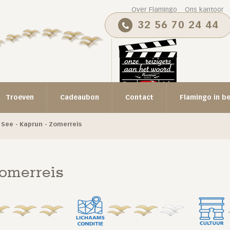
Over Flamingo
Ons kantoor
32 56 70 24 44
Troeven
Cadeaubon
Contact
Flamingo in b
 See - Kaprun - Zomerreis
Zomerreis