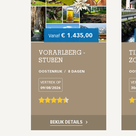
€
1.435,00
Vanaf
VORARLBERG -
TI
STUBEN
Z
OOSTENRIJK
8 DAGEN
OO
VERTREK OP
VE
09/08/2026
30
BEKIJK DETAILS