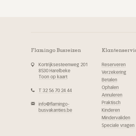
Flamingo Busreizen
Klantenservi
Kortrijksesteenweg 201
Reserveren
8530 Harelbeke
Verzekering
Toon op kaart
Betalen
Ophalen
T 32 56 70 24 44
Annuleren
Praktisch
info@flamingo-
busvakanties.be
Kinderen
Mindervaliden
Speciale vragen