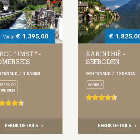
€
1.395,00
€
1.825,0
Vanaf
ROL " IMST " -
KARINTHIË -
OMERREIS
SEEBODEN
STENRIJK
8 DAGEN
OOSTENRIJK
10 DAGEN
RTREK OP
VOORBIJ
/08/2026
BEKIJK DETAILS
BEKIJK DETAILS