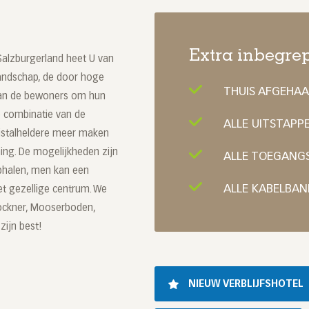
Extra inbegrep
Salzburgerland heet U van
andschap, de door hoge
THUIS AFGEHA
van de bewoners om hun
e combinatie van de
ALLE UITSTAPP
ristalheldere meer maken
ng. De mogelijkheden zijn
ALLE TOEGANG
ophalen, men kan een
ALLE KABELBAN
t gezellige centrum. We
lockner, Mooserboden,
zijn best!
NIEUW VERBLIJFSHOTEL