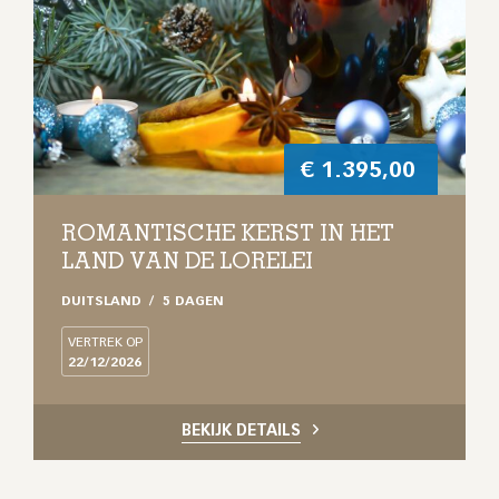
€
1.395,00
ROMANTISCHE KERST IN HET
LAND VAN DE LORELEI
DUITSLAND
5 DAGEN
VERTREK OP
22/12/2026
BEKIJK DETAILS