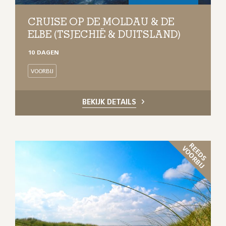
CRUISE OP DE MOLDAU & DE
ELBE (TSJECHIË & DUITSLAND)
10 DAGEN
VOORBIJ
BEKIJK DETAILS
R
E
D
S
O
O
R
B
I
E
V
J