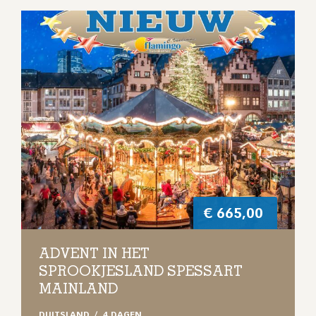
€
665,00
ADVENT IN HET
SPROOKJESLAND SPESSART
MAINLAND
DUITSLAND
4 DAGEN