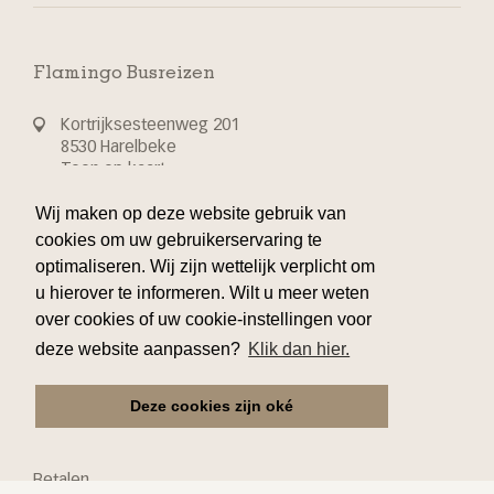
Flamingo Busreizen
Kortrijksesteenweg 201
8530 Harelbeke
Toon op kaart
Wij maken op deze website gebruik van
T 32 56 70 24 44
cookies om uw gebruikerservaring te
optimaliseren. Wij zijn wettelijk verplicht om
info@flamingo-busvakanties.be
u hierover te informeren. Wilt u meer weten
over cookies of uw cookie-instellingen voor
deze website aanpassen?
Klik dan hier.
Klantenservice
Deze cookies zijn oké
Reserveren
Verzekering
Betalen