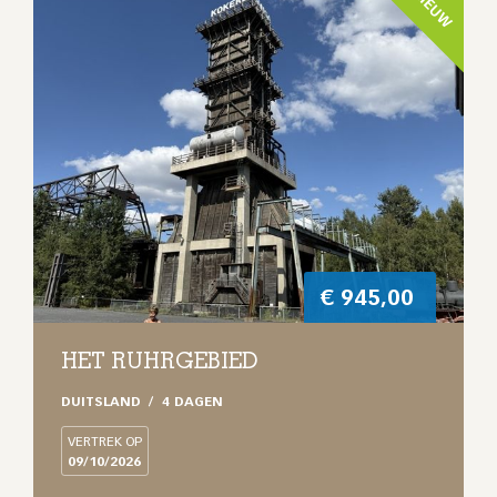
NIEUW
€
945,00
HET RUHRGEBIED
DUITSLAND
4 DAGEN
VERTREK OP
09/10/2026