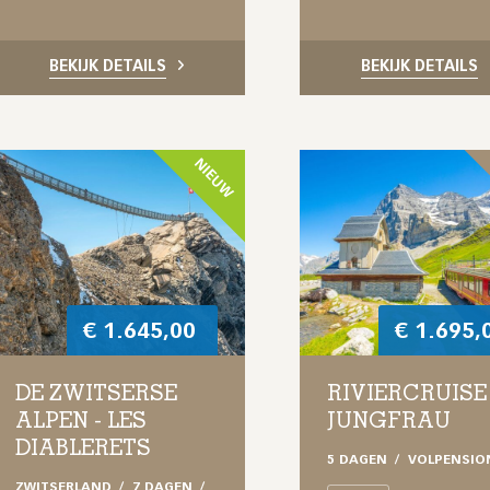
BEKIJK DETAILS
BEKIJK DETAILS
NIEUW
€
1.645,00
€
1.695,
DE ZWITSERSE
RIVIERCRUISE
ALPEN - LES
JUNGFRAU
DIABLERETS
5 DAGEN
VOLPENSIO
ZWITSERLAND
7 DAGEN