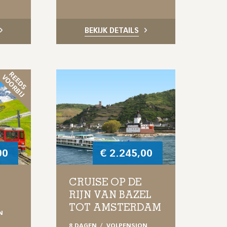
BEKIJK DETAILS
R
E
D
S
O
O
R
B
I
E
V
J
00
€
2.245,00
CRUISE OP DE
RIJN VAN BAZEL
TOT AMSTERDAM
N
8 DAGEN
VOLPENSION