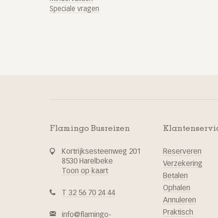
Speciale vragen
Flamingo Busreizen
Klantenservi
Kortrijksesteenweg 201
Reserveren
8530 Harelbeke
Verzekering
Toon op kaart
Betalen
Ophalen
T 32 56 70 24 44
Annuleren
Praktisch
info@flamingo-