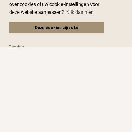
over cookies of uw cookie-instellingen voor
deze website aanpassen?
Klik dan hier.
Klantenservice
Deze cookies zijn oké
Reserveren
Verzekering
Betalen
Ophalen
Annuleren
Praktisch
Kinderen
Mindervaliden
Speciale vragen
Links
Over ons