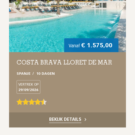
€
1.575,00
Vanaf
COSTA BRAVA LLORET DE MAR
SPANJE
10 DAGEN
VERTREK OP
29/09/2026
BEKIJK DETAILS