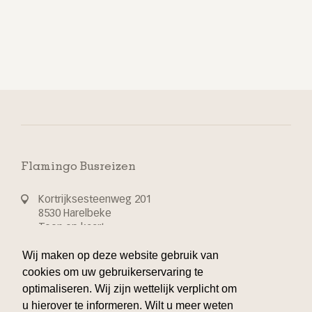
Flamingo Busreizen
Kortrijksesteenweg 201
8530 Harelbeke
Toon op kaart
Wij maken op deze website gebruik van
T 32 56 70 24 44
cookies om uw gebruikerservaring te
optimaliseren. Wij zijn wettelijk verplicht om
info@flamingo-busvakanties.be
u hierover te informeren. Wilt u meer weten