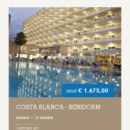
€
1.675,00
Vanaf
COSTA BLANCA - BENIDORM
SPANJE
17 DAGEN
VERTREK OP