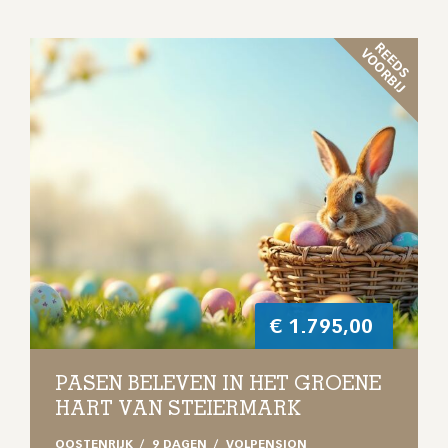
R
E
D
S
O
O
R
B
I
E
V
J
€
1.795,00
PASEN BELEVEN IN HET GROENE
HART VAN STEIERMARK
OOSTENRIJK
9 DAGEN
VOLPENSION