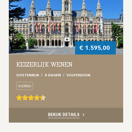
€
1.595,00
KEIZERLIJK WENEN
OOSTENRIJK
8 DAGEN
VOLPENSION
VOORBIJ
BEKIJK DETAILS