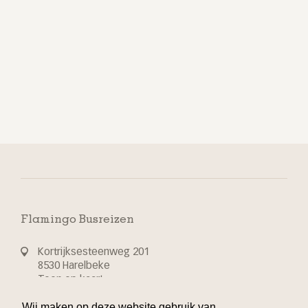
Flamingo Busreizen
Kortrijksesteenweg 201
8530 Harelbeke
Toon op kaart
Wij maken op deze website gebruik van