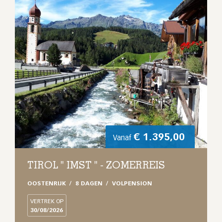
€
1.395,00
Vanaf
TIROL " IMST " - ZOMERREIS
OOSTENRIJK
8 DAGEN
VOLPENSION
VERTREK OP
30/08/2026