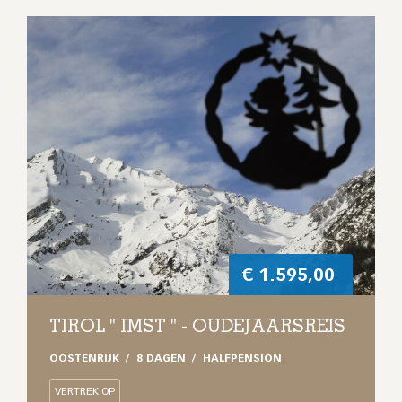
€
1.595,00
TIROL " IMST " - OUDEJAARSREIS
OOSTENRIJK
8 DAGEN
HALFPENSION
VERTREK OP