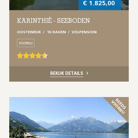
€
1.825,00
KARINTHIË - SEEBODEN
OOSTENRIJK
10 DAGEN
VOLPENSION
VOORBIJ
BEKIJK DETAILS
R
E
D
S
O
O
R
B
I
E
V
J