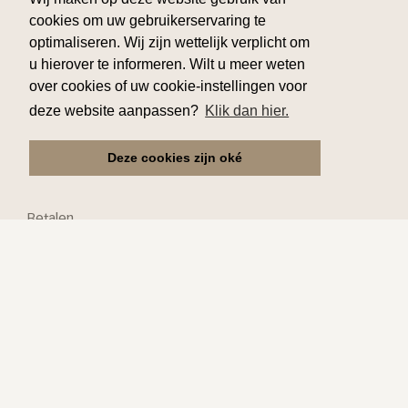
T 32 56 70 24 44
cookies om uw gebruikerservaring te
optimaliseren. Wij zijn wettelijk verplicht om
info@flamingo-busvakanties.be
u hierover te informeren. Wilt u meer weten
over cookies of uw cookie-instellingen voor
deze website aanpassen?
Klik dan hier.
Klantenservice
Deze cookies zijn oké
Reserveren
Verzekering
Betalen
Ophalen
Annuleren
Praktisch
Kinderen
Mindervaliden
Speciale vragen