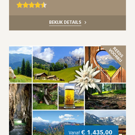
BEKIJK DETAILS
R
E
D
S
O
O
R
B
I
E
V
J
€
1.435,00
Vanaf