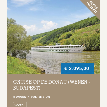
R
E
D
S
O
O
R
B
I
E
V
J
€
2.095,00
CRUISE OP DE DONAU (WENEN -
BUDAPEST)
8 DAGEN
VOLPENSION
VOORBIJ